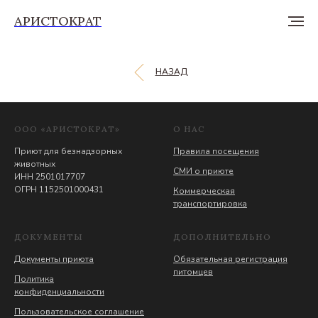
АРИСТОКРАТ
НАЗАД
ООО «АРИСТОКРАТ»
О НАС
Приют для безнадзорных
Правила посещения
животных
СМИ о приюте
ИНН 2501017707
ОГРН 1152501000431
Коммерческая
транспортировка
ДОКУМЕНТЫ
ДОПОЛНИТЕЛЬНО
Документы приюта
Обязательная регистрация
питомцев
Политика
конфиденциальности
Пользовательское соглашение