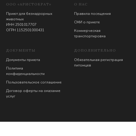
ООО «АРИСТОКРАТ»
О НАС
Приют для безнадзорных
Правила посещения
животных
СМИ о приюте
ИНН 2501017707
ОГРН 1152501000431
Коммерческая
транспортировка
ДОКУМЕНТЫ
ДОПОЛНИТЕЛЬНО
Документы приюта
Обязательная регистрация
питомцев
Политика
конфиденциальности
Пользовательское соглашение
Договор оферты на оказание
услуг