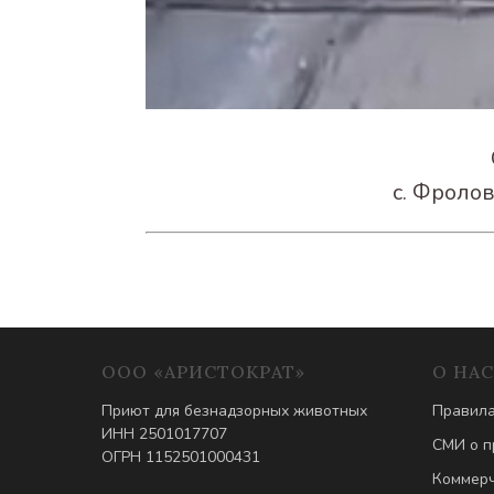
с. Фролов
ООО «АРИСТОКРАТ»
О НАС
Приют для безнадзорных животных
Правила
ИНН 2501017707
СМИ о п
ОГРН 1152501000431
Коммерч