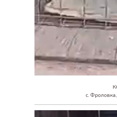
К
с. Фроловка,