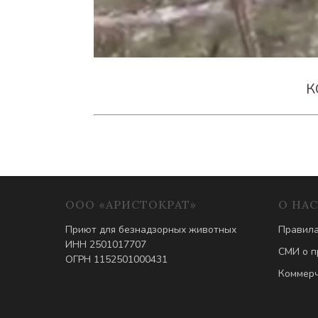
К
ООО «АРИСТОКРАТ»
О НАС
Приют для безнадзорных животных
Правила
ИНН 2501017707
СМИ о п
ОГРН 1152501000431
Коммерч