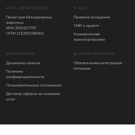
ООО «АРИСТОКРАТ»
О НАС
Приют для безнадзорных
Правила посещения
животных
СМИ о приюте
ИНН 2501017707
ОГРН 1152501000431
Коммерческая
транспортировка
ДОКУМЕНТЫ
ДОПОЛНИТЕЛЬНО
Документы приюта
Обязательная регистрация
питомцев
Политика
конфиденциальности
Пользовательское соглашение
Договор оферты на оказание
услуг