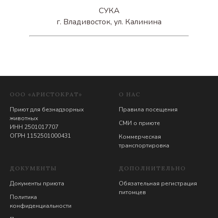
СУКА
г. Владивосток, ул. Калинина
ООО «АРИСТОКРАТ»
О НАС
Приют для безнадзорных
Правила посещения
животных
СМИ о приюте
ИНН 2501017707
ОГРН 1152501000431
Коммерческая
транспортировка
ДОКУМЕНТЫ
ДОПОЛНИТЕЛЬНО
Документы приюта
Обязательная регистрация
питомцев
Политика
конфиденциальности