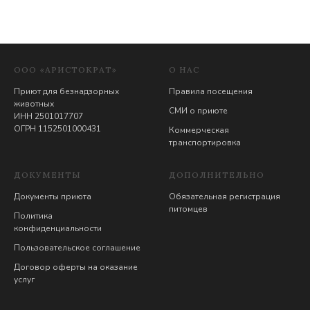
ООО «АРИСТОКРАТ»
О НАС
Приют для безнадзорных
Правила посещения
животных
СМИ о приюте
ИНН 2501017707
ОГРН 1152501000431
Коммерческая
транспортировка
ДОКУМЕНТЫ
ДОПОЛНИТЕЛЬНО
Документы приюта
Обязательная регистрация
питомцев
Политика
конфиденциальности
Пользовательское соглашение
Договор оферты на оказание
услуг